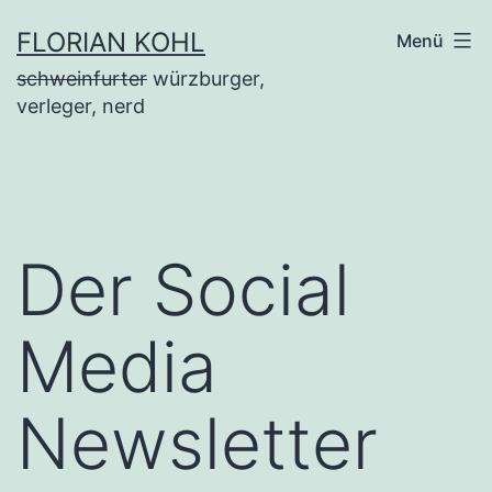
Zum
FLORIAN KOHL
Menü
Inhalt
schweinfurter
würzburger,
springen
verleger, nerd
Der Social
Media
Newsletter