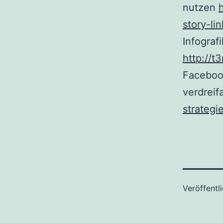
nutzen
story-lin
Infograf
http://t
Facebook
verdreif
strateg
Veröffentl