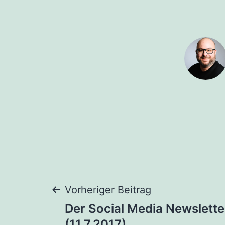
Beitragsnaviga
Vorheriger Beitrag
Der Social Media Newslette
(11.7.2017)