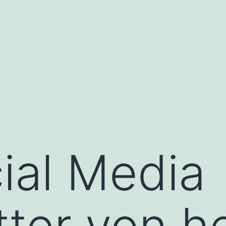
ial Media
ter von h