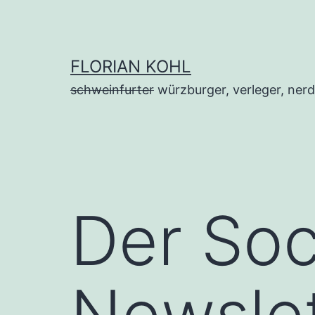
Zum
Inhalt
springen
FLORIAN KOHL
schweinfurter
würzburger, verleger, nerd
Der Soc
Newslet