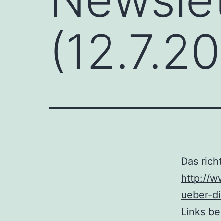
(12.7.20
Das rich
http://w
ueber-di
Links be