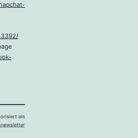
snapchat-
443392/
page
ook-
orisiert als
anewsletter