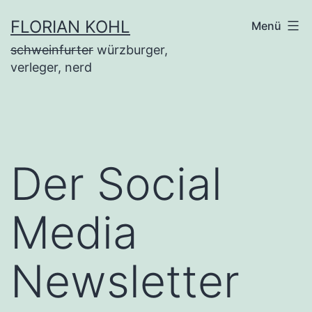
Zum
FLORIAN KOHL
Menü
Inhalt
schweinfurter
würzburger,
springen
verleger, nerd
Der Social
Media
Newsletter