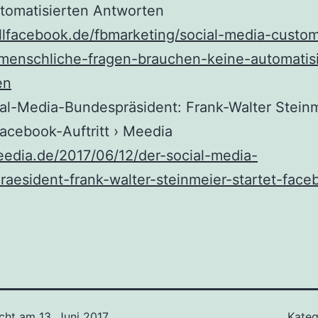
tomatisierten Antworten
allfacebook.de/fbmarketing/social-media-custo
-menschliche-fragen-brauchen-keine-automatis
en
al-Media-Bundespräsident: Frank-Walter Stein
Facebook-Auftritt › Meedia
eedia.de/2017/06/12/der-social-media-
aesident-frank-walter-steinmeier-startet-face
icht am
13. Juni 2017
Kateg