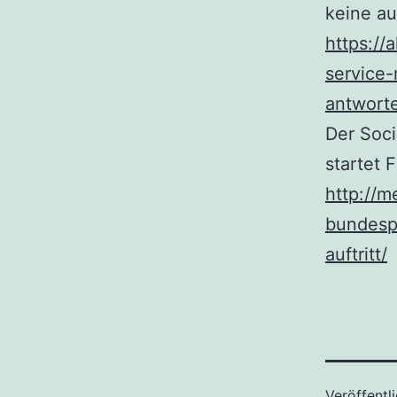
keine au
https://
service
antwort
Der Soci
startet 
http://m
bundespr
auftritt/
Veröffentl