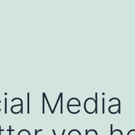
ial Media
ter von h