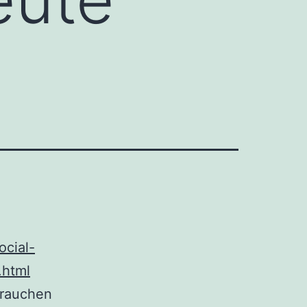
ocial-
.html
brauchen