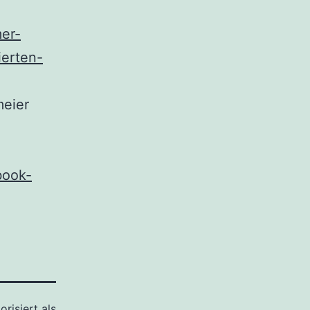
mer-
ierten-
meier
book-
orisiert als