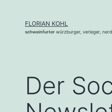
Zum
Inhalt
springen
FLORIAN KOHL
schweinfurter
würzburger, verleger, nerd
Der Soc
Newslet