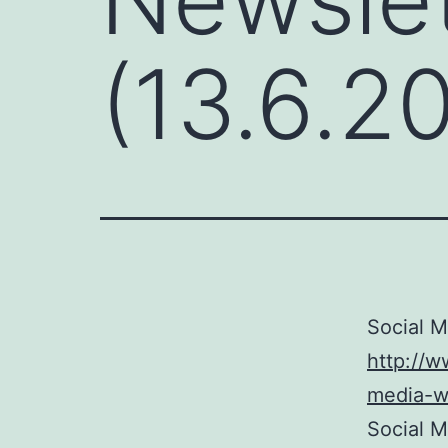
(13.6.2
Social M
http://w
media-w
Social 