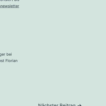
anewsletter
ger bei
hst Florian
Nächster Beitrag