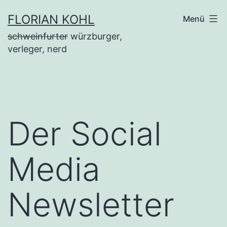
Zum
FLORIAN KOHL
Menü
Inhalt
schweinfurter
würzburger,
springen
verleger, nerd
Der Social
Media
Newsletter