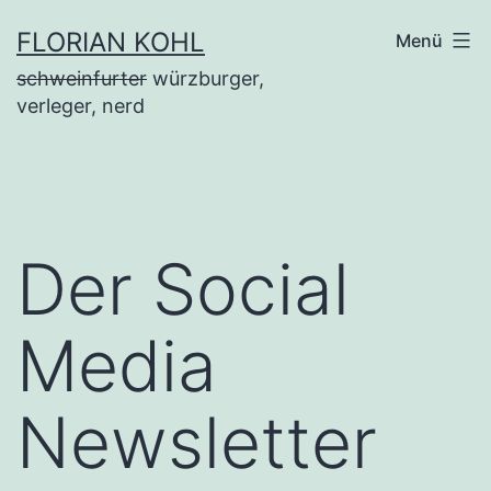
Zum
FLORIAN KOHL
Menü
Inhalt
schweinfurter
würzburger,
springen
verleger, nerd
Der Social
Media
Newsletter