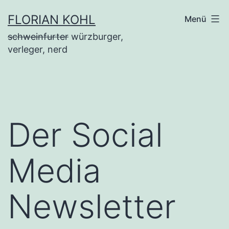
Zum
FLORIAN KOHL
Menü
Inhalt
schweinfurter
würzburger,
springen
verleger, nerd
Der Social
Media
Newsletter