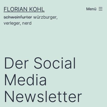
Zum
FLORIAN KOHL
Menü
Inhalt
schweinfurter
würzburger,
springen
verleger, nerd
Der Social
Media
Newsletter