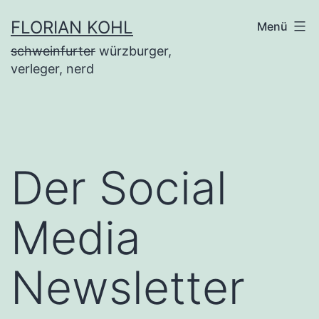
Zum
FLORIAN KOHL
Menü
Inhalt
schweinfurter
würzburger,
springen
verleger, nerd
Der Social
Media
Newsletter