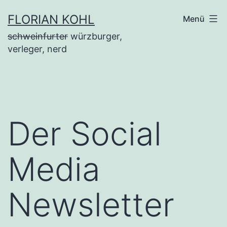
Zum
FLORIAN KOHL
Menü
Inhalt
schweinfurter
würzburger,
springen
verleger, nerd
Der Social
Media
Newsletter