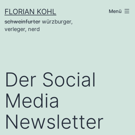
Zum
FLORIAN KOHL
Menü
Inhalt
schweinfurter
würzburger,
springen
verleger, nerd
Der Social
Media
Newsletter