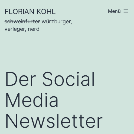
Zum
FLORIAN KOHL
Menü
Inhalt
schweinfurter
würzburger,
springen
verleger, nerd
Der Social
Media
Newsletter