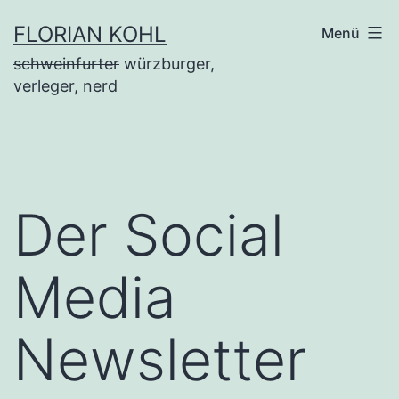
Zum
FLORIAN KOHL
Menü
Inhalt
schweinfurter
würzburger,
springen
verleger, nerd
Der Social
Media
Newsletter