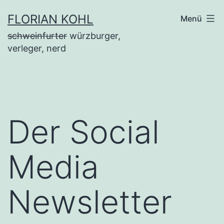
Zum
FLORIAN KOHL
Menü
Inhalt
schweinfurter
würzburger,
springen
verleger, nerd
Der Social
Media
Newsletter