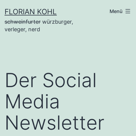
Zum
FLORIAN KOHL
Menü
Inhalt
schweinfurter
würzburger,
springen
verleger, nerd
Der Social
Media
Newsletter