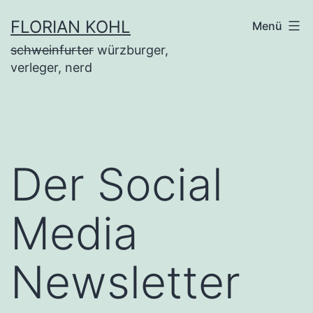
Zum
FLORIAN KOHL
Menü
Inhalt
schweinfurter
würzburger,
springen
verleger, nerd
Der Social
Media
Newsletter