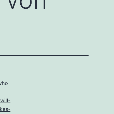
 who
will-
kes-