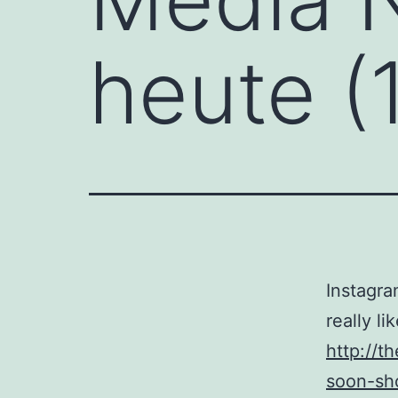
heute (
Instagra
really li
http://t
soon-sh