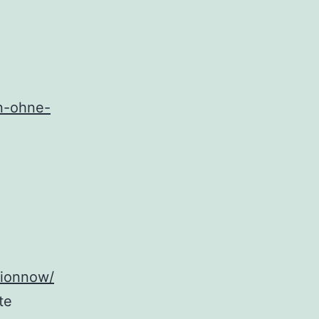
en-ohne-
tionnow/
te