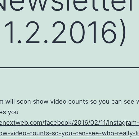
11.2.2016)
m will soon show video counts so you can see
kes you
henextweb.com/facebook/2016/02/11/instagram-
ow-video-counts-so-you-can-see-who-really-li