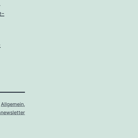
-
e-
-
s
Allgemein
,
anewsletter