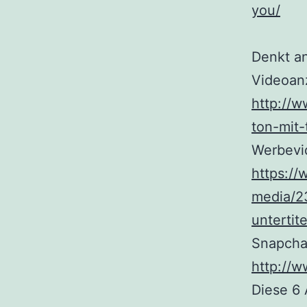
you/
Denkt an
Videoanz
http://w
ton-mit-
Werbevid
https://
media/2
untertite
Snapcha
http://
Diese 6 