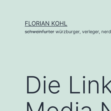
Zum
Inhalt
springen
FLORIAN KOHL
schweinfurter
würzburger, verleger, nerd
Die Lin
Media N