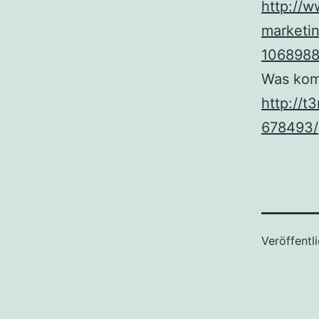
http://w
marketin
1068988
Was kom
http://
678493/
Veröffentl