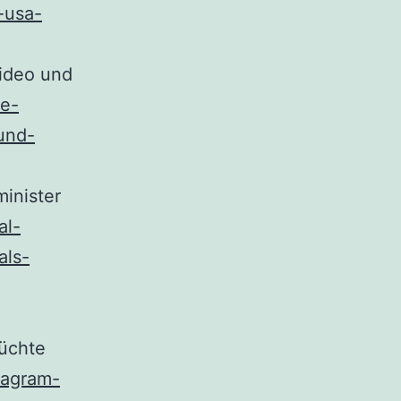
-usa-
ideo und
re-
und-
inister
al-
als-
rüchte
tagram-