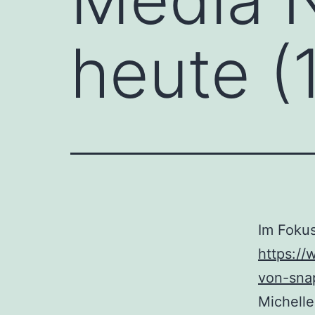
heute (
Im Fokus
https:/
von-sna
Michelle