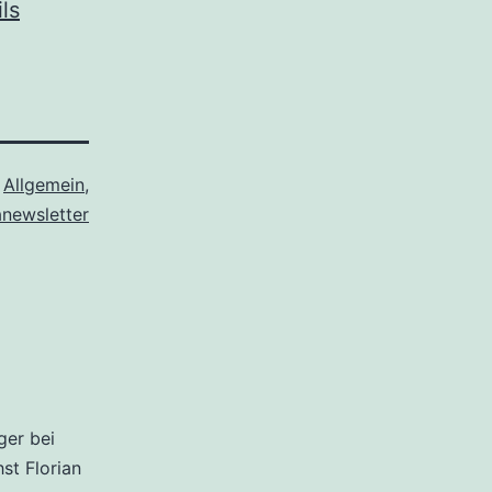
ls
s
Allgemein
,
anewsletter
ger bei
hst Florian