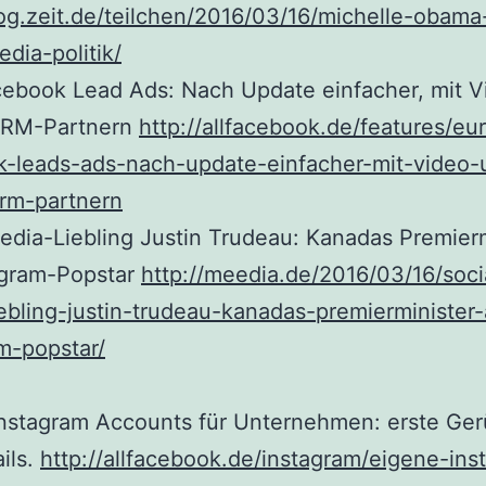
log.zeit.de/teilchen/2016/03/16/michelle-obama
edia-politik/
cebook Lead Ads: Nach Update einfacher, mit V
CRM-Partnern
http://allfacebook.de/features/eu
k-leads-ads-nach-update-einfacher-mit-video-
rm-partnern
edia-Liebling Justin Trudeau: Kanadas Premierm
agram-Popstar
http://meedia.de/2016/03/16/soci
ebling-justin-trudeau-kanadas-premierminister-
m-popstar/
Instagram Accounts für Unternehmen: erste Ge
ils.
http://allfacebook.de/instagram/eigene-ins