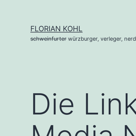
Zum
Inhalt
springen
FLORIAN KOHL
schweinfurter
würzburger, verleger, nerd
Die Lin
Media N