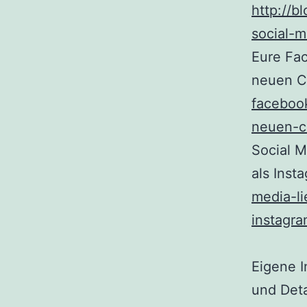
http://b
social-m
Eure Fa
neuen 
faceboo
neuen-c
Social M
als Inst
media-li
instagra
Eigene 
und Deta