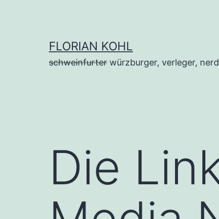
Zum
Inhalt
springen
FLORIAN KOHL
schweinfurter
würzburger, verleger, nerd
Die Lin
Media N