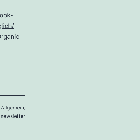
book-
lich/
Organic
s
Allgemein
,
anewsletter