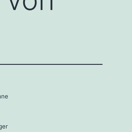
hne
ger