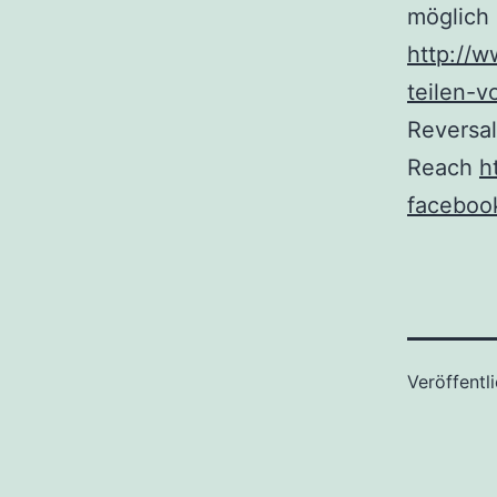
möglich
http://
teilen-
Reversa
Reach
h
faceboo
Veröffentl