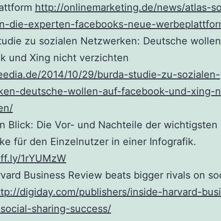
attform
http://onlinemarketing.de/news/atlas-s
n-die-experten-facebooks-neue-werbeplattfo
udie zu sozialen Netzwerken: Deutsche wollen
 und Xing nicht verzichten
eedia.de/2014/10/29/burda-studie-zu-sozialen-
ken-deutsche-wollen-auf-facebook-und-xing-n
en/
n Blick: Die Vor- und Nachteile der wichtigsten
e für den Einzelnutzer in einer Infografik.
uff.ly/1rYUMzW
ard Business Review beats bigger rivals on soc
ttp://digiday.com/publishers/inside-harvard-bus
social-sharing-success/