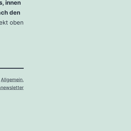
s, innen
fach den
rekt oben
s
Allgemein
,
anewsletter