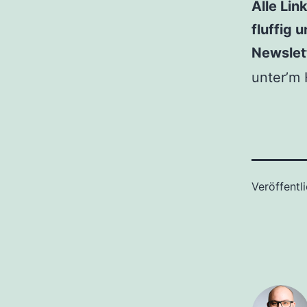
Alle Lin
fluffig 
Newslet
unter’m
Veröffentl