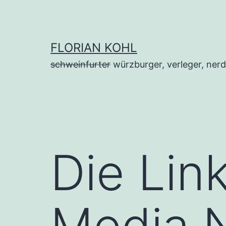
Zum
Inhalt
springen
FLORIAN KOHL
schweinfurter
würzburger, verleger, nerd
Die Lin
Media N