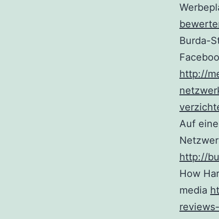
Werbepl
bewerte
Burda-St
Facebook
http://m
netzwer
verzicht
Auf eine
Netzwerk
http://b
How Harv
media
h
reviews-