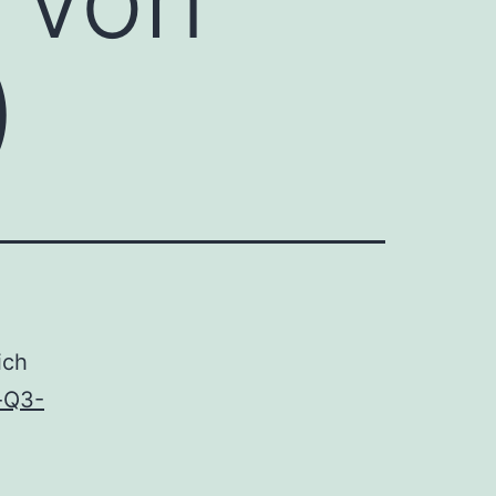
)
ich
-Q3-