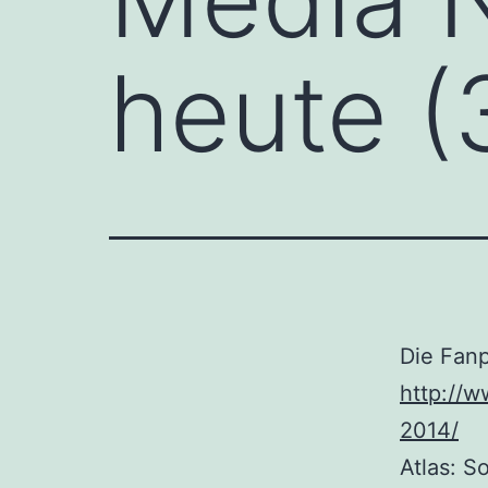
heute (
Die Fanp
http://
2014/
Atlas: 