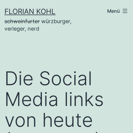
Zum
FLORIAN KOHL
Menü
Inhalt
schweinfurter
würzburger,
springen
verleger, nerd
Die Social
Media links
von heute