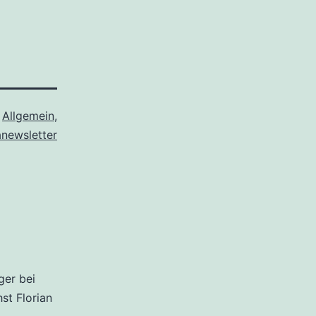
s
Allgemein
,
anewsletter
ger bei
hst Florian