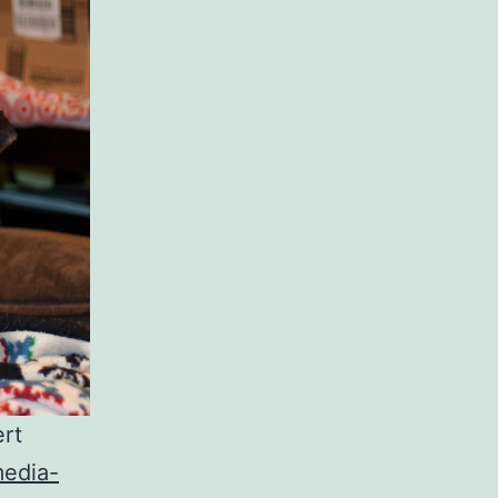
rt
media-