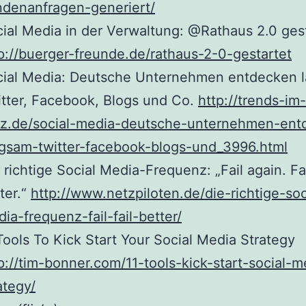
denanfragen-generiert/
ial Media in der Verwaltung: @Rathaus 2.0 ges
p://buerger-freunde.de/rathaus-2-0-gestartet
cial Media: Deutsche Unternehmen entdecken 
tter, Facebook, Blogs und Co.
http://trends-im-
tz.de/social-media-deutsche-unternehmen-ent
gsam-twitter-facebook-blogs-und_3996.html
 richtige Social Media-Frequenz: „Fail again. Fa
ter.“
http://www.netzpiloten.de/die-richtige-soc
ia-frequenz-fail-fail-better/
Tools To Kick Start Your Social Media Strategy
p://tim-bonner.com/11-tools-kick-start-social-m
ategy/