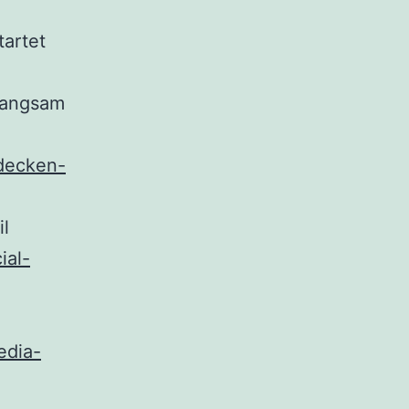
tartet
langsam
decken-
il
ial-
edia-