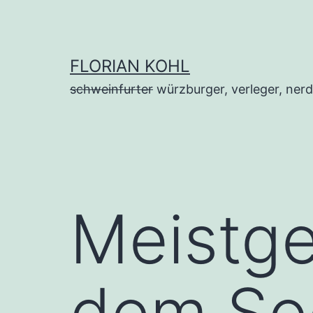
Zum
Inhalt
springen
FLORIAN KOHL
schweinfurter
würzburger, verleger, nerd
Meistge
dem Soc