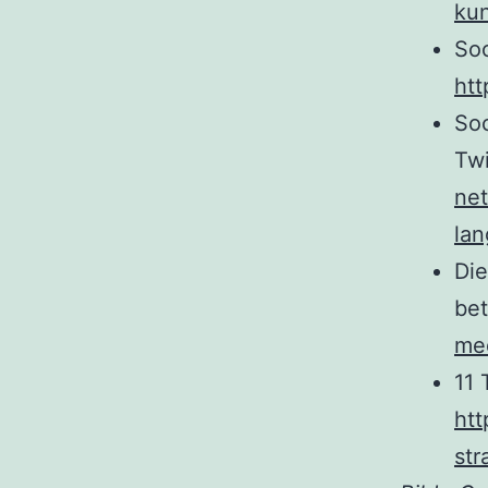
kun
Soc
htt
So
Twi
ne
lan
Die
bet
med
11 
htt
str