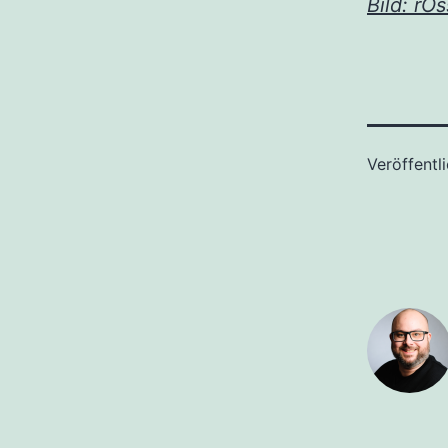
Bild: rOs
Veröffentl