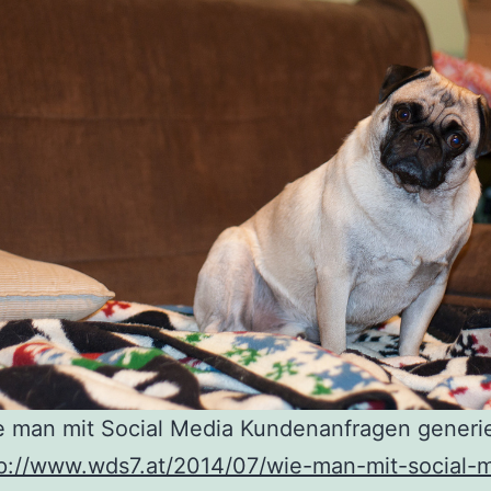
 man mit Social Media Kundenanfragen generie
p://www.wds7.at/2014/07/wie-man-mit-social-