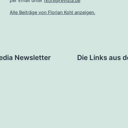
per Email unter
fkohl@revista.de
Alle Beiträge von Florian Kohl anzeigen.
tion
edia Newsletter
Die Links aus 