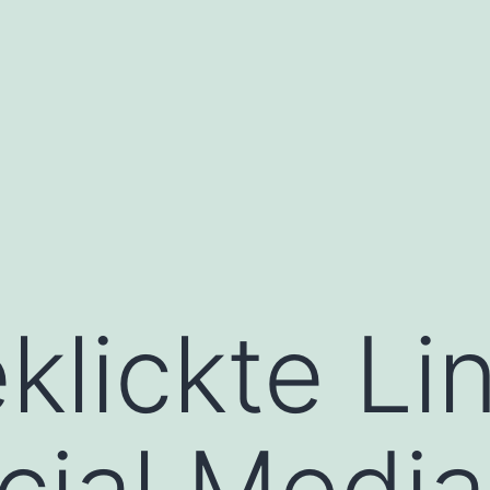
klickte Li
ial Media