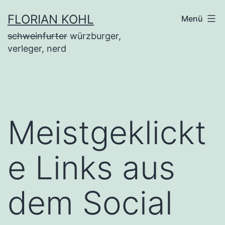
Zum
FLORIAN KOHL
Menü
Inhalt
schweinfurter
würzburger,
springen
verleger, nerd
Meistgeklickt
e Links aus
dem Social