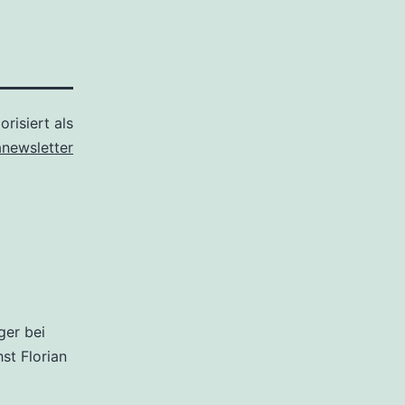
orisiert als
anewsletter
ger bei
hst Florian