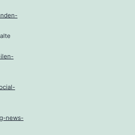
nenden-
alte
ilen-
ocial-
ng-news-