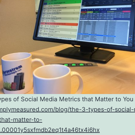
pes of Social Media Metrics that Matter to You
implymeasured.com/blog/the-3-types-of-social
that-matter-to-
.00001y5sxfmdb2eq1t4a46tx4i6hx