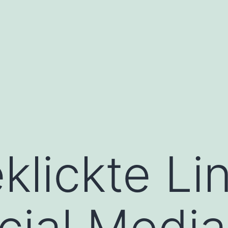
klickte Li
ial Media