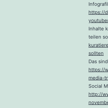
Infograf
https://
youtuber
Inhalte 
teilen s
kuratier
sollten
Das sind
https://
media-t
Social M
http://
novembe