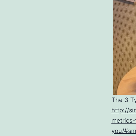
The 3 Ty
http://s
metrics-
you/#sm