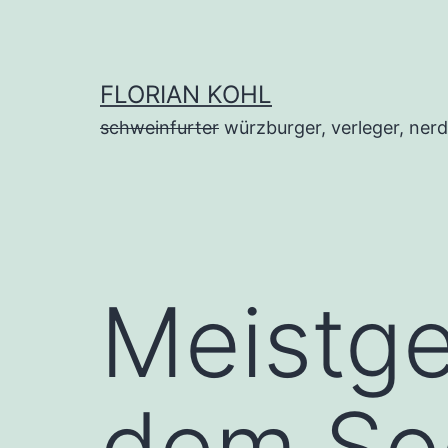
Zum
Inhalt
springen
FLORIAN KOHL
schweinfurter
würzburger, verleger, nerd
Meistge
dem Soc