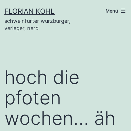
Zum
FLORIAN KOHL
Menü
Inhalt
schweinfurter
würzburger,
springen
verleger, nerd
hoch die
pfoten
wochen… äh