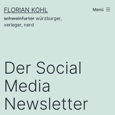
Zum
FLORIAN KOHL
Menü
Inhalt
schweinfurter
würzburger,
springen
verleger, nerd
Der Social
Media
Newsletter