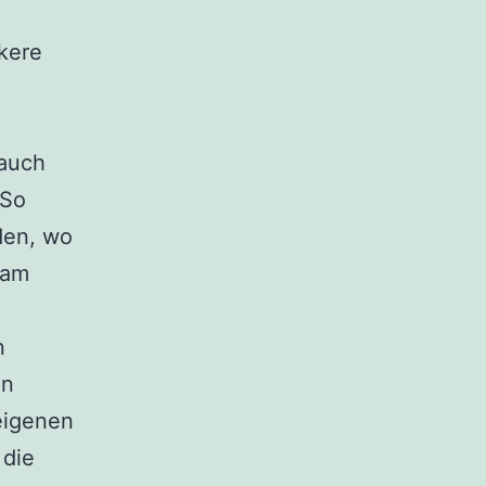
rkere
 auch
 So
den, wo
 am
n
en
eigenen
 die