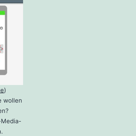
de
)
e wollen
en?
-Media-
n.