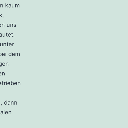
en kaum
k,
on uns
autet:
unter
bei dem
gen
en
etrieben
, dann
ialen