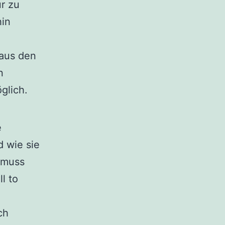
ur zu
hin
 aus den
n
glich.
e
 wie sie
g muss
l to
ch