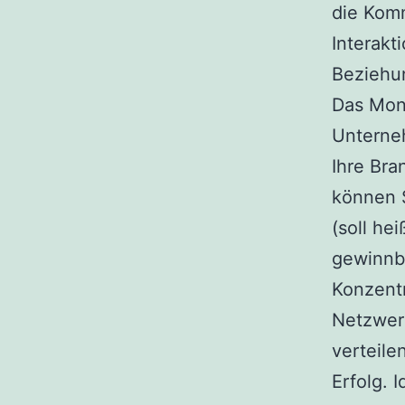
die Kom
Interakt
Beziehu
Das Moni
Unterne
Ihre Bra
können S
(soll he
gewinnbr
Konzentr
Netzwerk
verteile
Erfolg. 