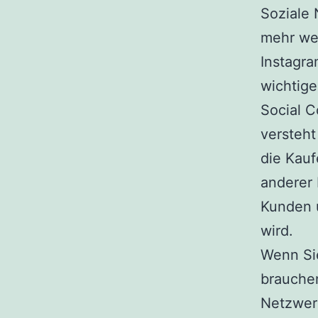
Soziale
mehr we
Instagra
wichtige
Social 
versteh
die Kau
anderer 
Kunden 
wird.
Wenn Si
brauchen
Netzwerk