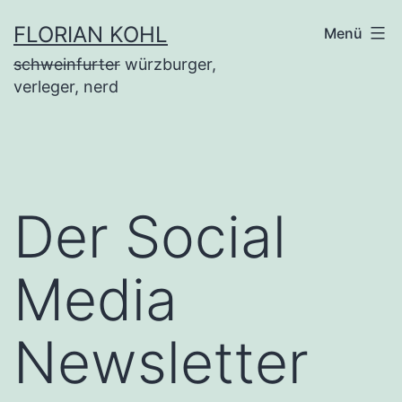
Zum
FLORIAN KOHL
Menü
Inhalt
schweinfurter
würzburger,
springen
verleger, nerd
Der Social
Media
Newsletter