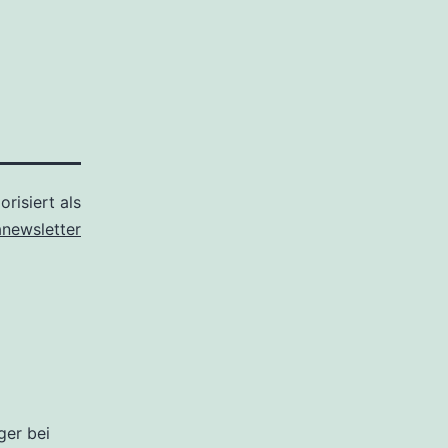
orisiert als
anewsletter
ger bei