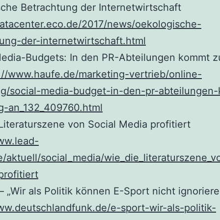
che Betrachtung der Internetwirtschaft
datacenter.eco.de/2017/news/oekologische-
ung-der-internetwirtschaft.html
Media-Budgets: In den PR-Abteilungen kommt z
://www.haufe.de/marketing-vertrieb/online-
ng/social-media-budget-in-den-pr-abteilungen
g-an_132_409760.html
Literaturszene von Social Media profitiert
ww.lead-
de/aktuell/social_media/wie_die_literaturszene_v
rofitiert
– „Wir als Politik können E-Sport nicht ignoriere
ww.deutschlandfunk.de/e-sport-wir-als-politik-