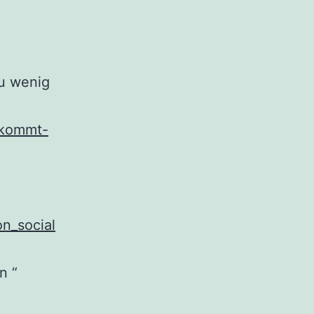
u wenig
-kommt-
on_social
n “