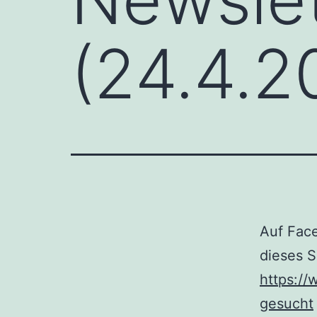
(24.4.2
Auf Face
dieses S
https://
gesucht