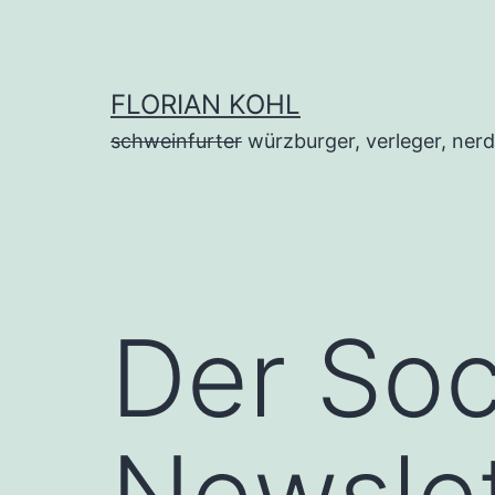
Zum
Inhalt
springen
FLORIAN KOHL
schweinfurter
würzburger, verleger, nerd
Der Soc
Newslet