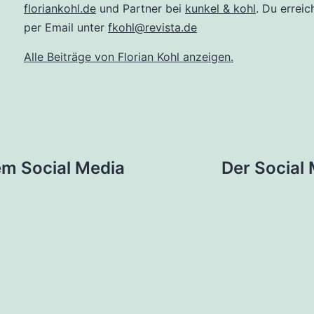
floriankohl.de
und Partner bei
kunkel & kohl
. Du erreic
per Email unter
fkohl@revista.de
Alle Beiträge von Florian Kohl anzeigen.
tion
em Social Media
Der Social