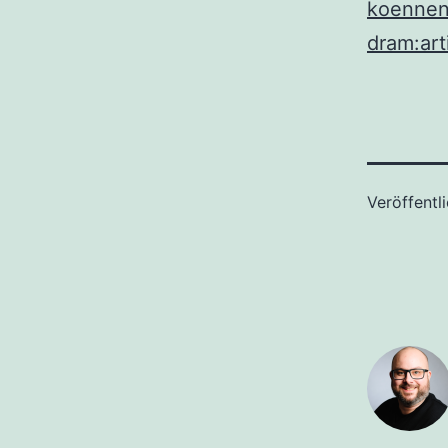
koennen-
dram:ar
Veröffentl