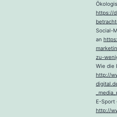
Ökologis
https://
betracht
Social-
an
https
marketi
zu-weni
Wie die 
http://w
digital.
_media_p
E-Sport 
http://w