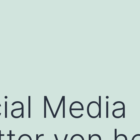
ial Media
ter von h