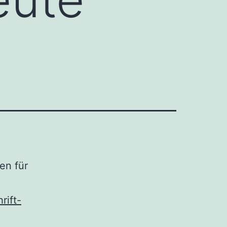
en für
rift-