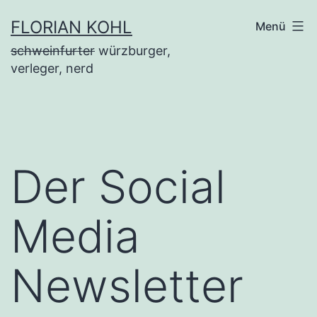
Zum
FLORIAN KOHL
Menü
Inhalt
schweinfurter
würzburger,
springen
verleger, nerd
Der Social
Media
Newsletter