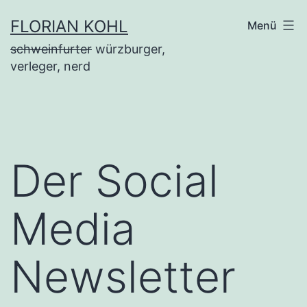
Zum
FLORIAN KOHL
Menü
Inhalt
schweinfurter
würzburger,
springen
verleger, nerd
Der Social
Media
Newsletter