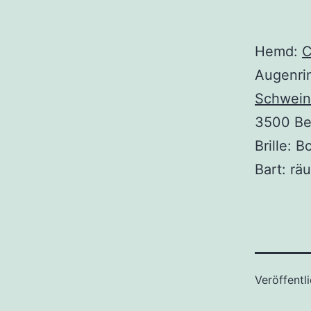
Hemd:
Augenri
Schwein
3500 Be
Brille: B
Bart: rä
Veröffentl