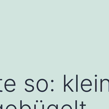
e so: klei
gebügelt