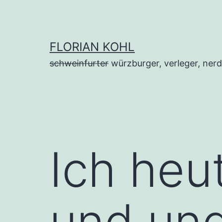
Zum
Inhalt
springen
FLORIAN KOHL
schweinfurter
würzburger, verleger, nerd
Ich heut
und un