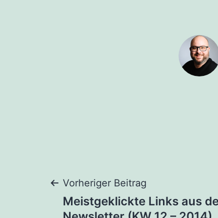
Beitragsnaviga
Vorheriger Beitrag
Meistgeklickte Links aus d
Newsletter (KW 12 – 2014)