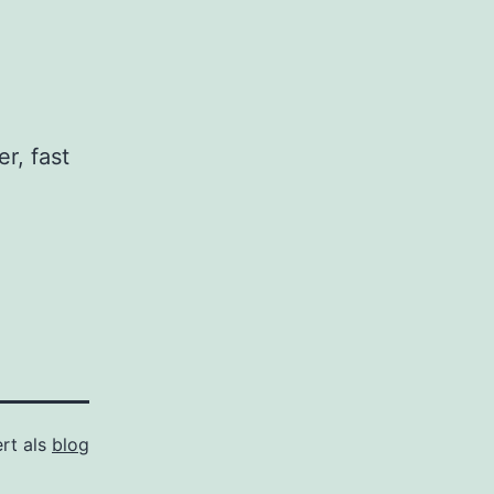
r, fast
ert als
blog