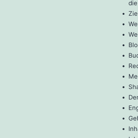
die
Zie
Wel
Wel
Blo
Bu
Re
Me
Sha
Der
En
Ge
Inh