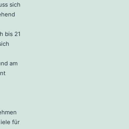
uss sich
gehend
 bis 21
sich
 und am
nt
nehmen
ele für