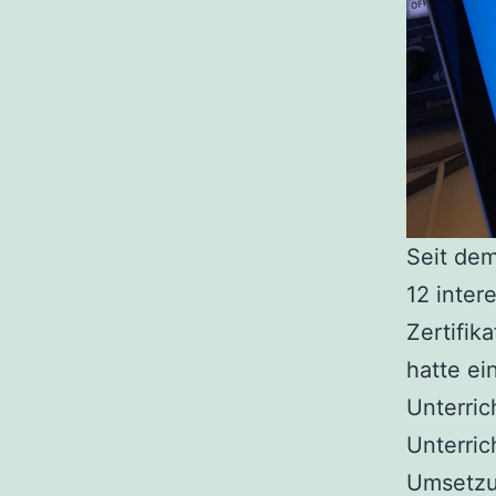
Seit dem
12 inter
Zertifik
hatte ei
Unterric
Unterri
Umsetzu