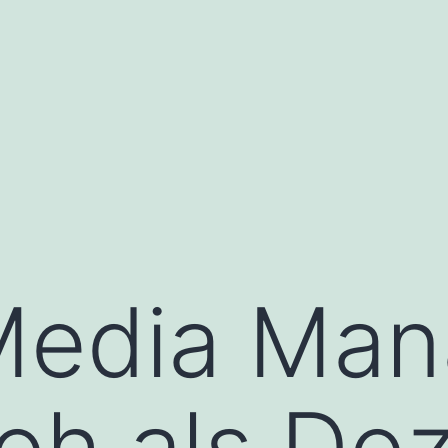
Media Man
loh als Do