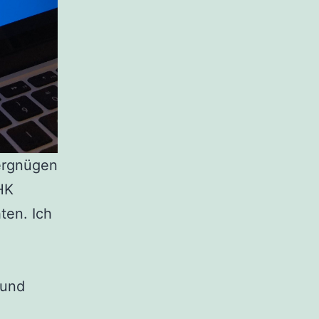
Vergnügen
HK
ten. Ich
 und