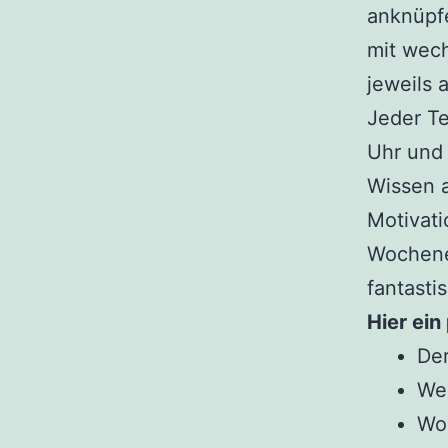
anknüpfe
mit wec
jeweils 
Jeder T
Uhr und 
Wissen a
Motivati
Wochenen
fantasti
Hier ein
Der
We
Woh