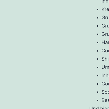
Inh
Kre
Gru
Gru
Gr
Han
Co
Shi
Umg
Inh
Co
Soc
Bes
Und hier