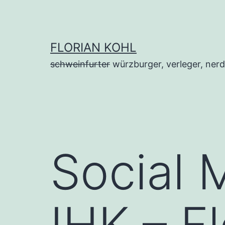
Zum
Inhalt
springen
FLORIAN KOHL
schweinfurter
würzburger, verleger, nerd
Social 
IHK – F