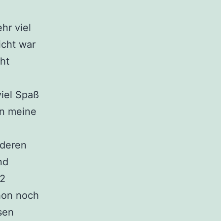
hr viel
icht war
cht
viel Spaß
rn meine
nderen
nd
32
hon noch
sen