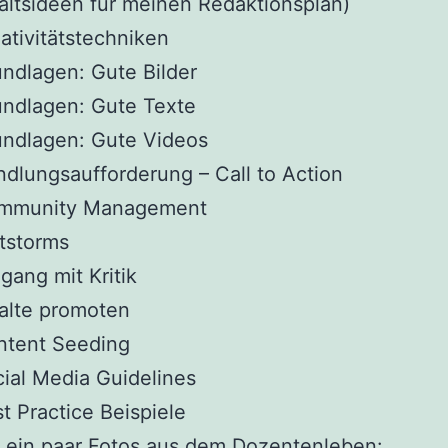
altsideen für meinen Redaktionsplan)
ativitätstechniken
ndlagen: Gute Bilder
ndlagen: Gute Texte
undlagen: Gute Videos
dlungsaufforderung – Call to Action
mmunity Management
tstorms
ang mit Kritik
alte promoten
ntent Seeding
ial Media Guidelines
t Practice Beispiele
 ein paar Fotos aus dem Dozentenleben: