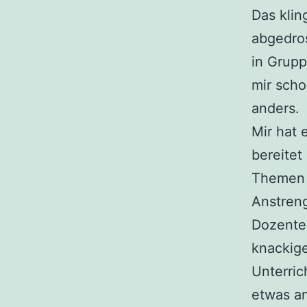
Das klin
abgedros
in Grupp
mir scho
anders.
Mir hat 
bereitet
Themen 
Anstreng
Dozente
knackig
Unterric
etwas a