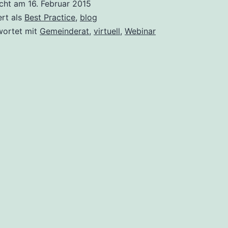
icht am
16. Februar 2015
für
ert als
Best Practice
,
blog
Gemeinderatssitz
wortet mit
Gemeinderat
,
virtuell
,
Webinar
&
andere
Versammlungen