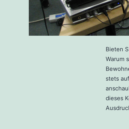
Bieten S
Warum s
Bewohne
stets au
anschaul
dieses K
Ausdruck