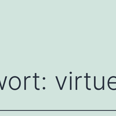
wort:
virtue