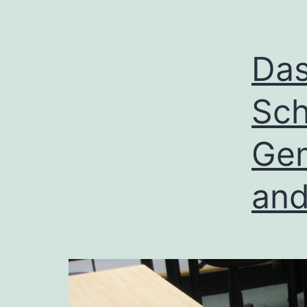
Das
Sch
Gem
and