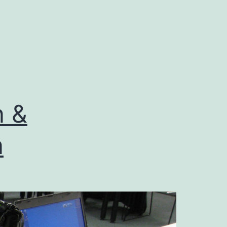
n &
n