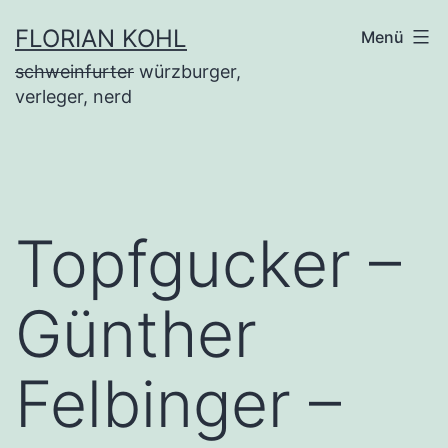
Zum
FLORIAN KOHL
Menü
Inhalt
schweinfurter
würzburger,
springen
verleger, nerd
Topfgucker –
Günther
Felbinger –