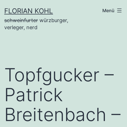
Zum
FLORIAN KOHL
Menü
Inhalt
schweinfurter
würzburger,
springen
verleger, nerd
Topfgucker –
Patrick
Breitenbach –