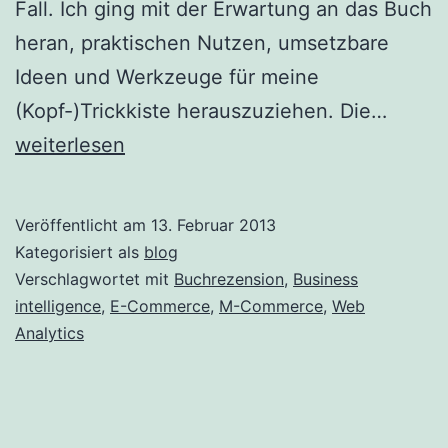
Fall. Ich ging mit der Erwartung an das Buch
heran, praktischen Nutzen, umsetzbare
Ideen und Werkzeuge für meine
Buchr
(Kopf-)Trickkiste herauszuziehen. Die…
Future
weiterlesen
Digital
Busin
Veröffentlicht am
13. Februar 2013
Kategorisiert als
blog
Verschlagwortet mit
Buchrezension
,
Business
intelligence
,
E-Commerce
,
M-Commerce
,
Web
Analytics