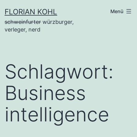
Zum
FLORIAN KOHL
Menü
Inhalt
schweinfurter
würzburger,
springen
verleger, nerd
Schlagwort:
Business
intelligence