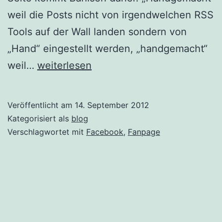
weil die Posts nicht von irgendwelchen RSS
Tools auf der Wall landen sondern von
„Hand“ eingestellt werden, „handgemacht“
Nur
weil…
weiterlesen
echt
mit
Veröffentlicht am
14. September 2012
über
Kategorisiert als
blog
70.000
Verschlagwortet mit
Facebook
,
Fanpage
Fans