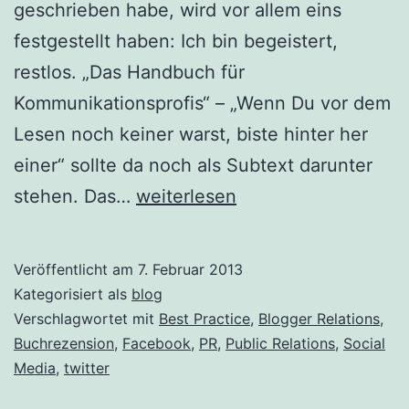
geschrieben habe, wird vor allem eins
festgestellt haben: Ich bin begeistert,
restlos. „Das Handbuch für
Kommunikationsprofis“ – „Wenn Du vor dem
Lesen noch keiner warst, biste hinter her
einer“ sollte da noch als Subtext darunter
Buchrezension:
stehen. Das…
weiterlesen
PR
im
Veröffentlicht am
7. Februar 2013
Social
Kategorisiert als
blog
Web
Verschlagwortet mit
Best Practice
,
Blogger Relations
,
Buchrezension
,
Facebook
,
PR
,
Public Relations
,
Social
–
Media
,
twitter
Das